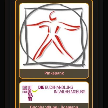
Pinkepank
Buchhandlung Lüdemann